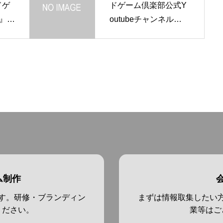
ドゲ
ドゲーム倶楽部公式Y
』
outubeチャンネルに
クリ
弊社ゲームが紹介され
べさ
ました
棚」
だき
ム制作
す。研修・ブランディン
まずは情報取集したい
ください。
業等はご