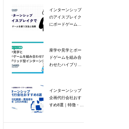
インターンシップ
のアイスブレイク
にボードゲームを
使う理由と効果や
手法を徹底解説
座学や見学とボー
ドゲームを組み合
わせたハイブリッ
ド型インターンシ
ップ
インターンシップ
企画代行会社おす
すめ8選｜特徴・対
応範囲・費用感を
徹底比較【2026年
版】