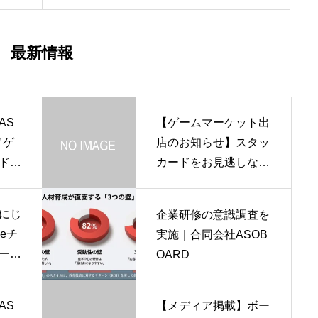
「わたなべさんのボードゲーム
棚」さんにご紹介いただきまし
た
最新情報
AS
【ゲームマーケット出
ドゲ
店のお知らせ】スタッ
ド』
カードをお見逃しな
クリ
く！
べさ
にじ
企業研修の意識調査を
棚」
beチ
実施｜合同会社ASOB
だき
ーム
OARD
AS
【メディア掲載】ボー