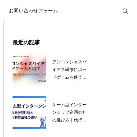
お問い合わせフォーム
最近の記事
アンコンシャスバ
イアス研修にボー
ドゲームを使うべ
き理由｜気づきを
行動に変える設計
法
ゲーム型インター
ンシップ企画会社
の選び方｜代行会
社と制作会社の違
い